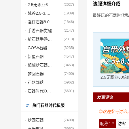
该服详细介绍
· 2.5无职业60倍经验
(2027)
· 梵谷2.5-3.0纯PC
(1939)
最好玩的石器时代私
· 强仔石器8.0
(1846)
· 手游石器觉醒
(2147)
· 新石器手游正版
(2313)
· GOSA石器2.5
(3235)
· 新星石器
(4547)
· 超越梦石器时代
(3463)
· 梦回石器
(7400)
2.5无职业60倍
· 石器部落
(6962)
· 石器时代ONE
(6601)
发表评论
热门石器时代私服
◎欢迎参与讨论
· 梦回石器
(7400)
昵称：*
· 石器部落
(6962)