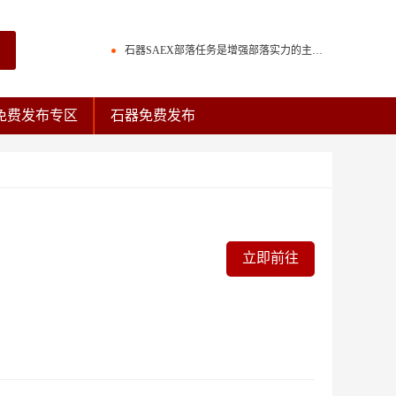
石器时代种族互克机制介绍
石器SAEX部落任务是增强部落实力的主要渠道
百战石器宠物交易回炉次数保留。
石器时代种族互克机制介绍
免费发布专区
石器免费发布
石器时代庄园族战击杀榜规则与奖励
石器SAEX部落任务是增强部落实力的主要渠道
石器时代复刻版多套配点“灵活变通”
百战石器宠物交易回炉次数保留。
石器时代光环宠物排名效果
石器时代庄园族战击杀榜规则与奖励
石器时代300分换普金图腾还是熬金神？
石器时代复刻版多套配点“灵活变通”
立即前往
石器时代“生化”过滤段
石器时代光环宠物排名效果
石器时代300分换普金图腾还是熬金神？
石器时代“生化”过滤段