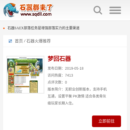
石器时代种族互克机制介绍
石器SAEX部落任务是增强部落实力的主要渠道
首页
/
石器火爆推荐
百战石器宠物交易回炉次数保留。
石器时代种族互克机制介绍
石器时代庄园族战击杀榜规则与奖励
石器SAEX部落任务是增强部落实力的主要渠道
梦回石器
石器时代复刻版多套配点“灵活变通”
百战石器宠物交易回炉次数保留。
发布日期：2019-05-18
访问热度：7413
石器时代光环宠物排名效果
石器时代庄园族战击杀榜规则与奖励
点评次数：0
版本简介：无职业创新版本，支持手机
石器时代300分换普金图腾还是熬金神？
石器时代复刻版多套配点“灵活变通”
互通，设置平衡 PK激情 适合各类骨灰
级玩家长期入住。
石器时代“生化”过滤段
石器时代光环宠物排名效果
石器时代300分换普金图腾还是熬金神？
立即前往