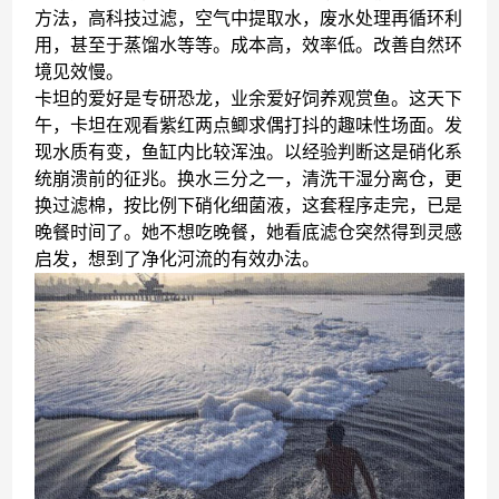
石器时代“生化”过滤段
方法，高科技过滤，空气中提取水，废水处理再循环利
用，甚至于蒸馏水等等。成本高，效率低。改善自然环
境见效慢。
卡坦的爱好是专研恐龙，业余爱好饲养观赏鱼。这天下
午，卡坦在观看紫红两点鲫求偶打抖的趣味性场面。发
现水质有变，鱼缸内比较浑浊。以经验判断这是硝化系
统崩溃前的征兆。换水三分之一，清洗干湿分离仓，更
换过滤棉，按比例下硝化细菌液，这套程序走完，已是
晚餐时间了。她不想吃晚餐，她看底滤仓突然得到灵感
启发，想到了净化河流的有效办法。