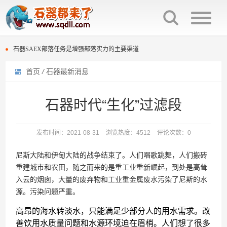
石器时代种族互克机制介绍
石器SAEX部落任务是增强部落实力的主要渠道
首页
/
石器最新消息
百战石器宠物交易回炉次数保留。
石器时代种族互克机制介绍
石器时代庄园族战击杀榜规则与奖励
石器SAEX部落任务是增强部落实力的主要渠道
石器时代“生化”过滤段
石器时代复刻版多套配点“灵活变通”
百战石器宠物交易回炉次数保留。
发布时间：2021-08-31
浏览热度：4512
评论次数：0
石器时代光环宠物排名效果
石器时代庄园族战击杀榜规则与奖励
尼斯大陆和伊甸大陆的战争结束了。人们唱歌跳舞，人们搬砖
石器时代300分换普金图腾还是熬金神？
石器时代复刻版多套配点“灵活变通”
重建城市和农田，随之而来的是重工业重新崛起，到处是高耸
入云的烟囱，大量的废弃物和工业重金属废水污染了尼斯的水
石器时代“生化”过滤段
石器时代光环宠物排名效果
源。污染问题严重。
石器时代300分换普金图腾还是熬金神？
高昂的海水转淡水，只能满足少部分人的用水需求。改
善饮用水质量问题和水源环境迫在眉梢。人们想了很多