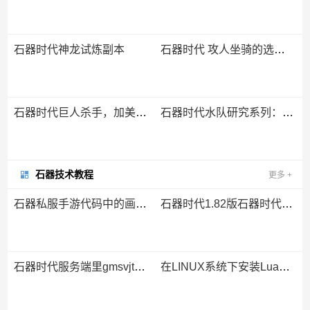
石器时代神龙试炼副本
石器时代 攻人坐骑的选择攻略：霸王龙系、穿山甲系、猎狗系、螃蟹系
石器时代巨人杀手，加美高级进阶攻略
石器时代水队研究系列：老鼠犀牛辅助切换
石器技术教程
更多
+
石器私服手游代码中的画图和画文字接口
石器时代1.82版石器时代修改光镜守护
石器时代服务端里gmsvjt预申请的内存最大约为2GB
在LINUX系统下安装Lua的扩展库LuaSocket