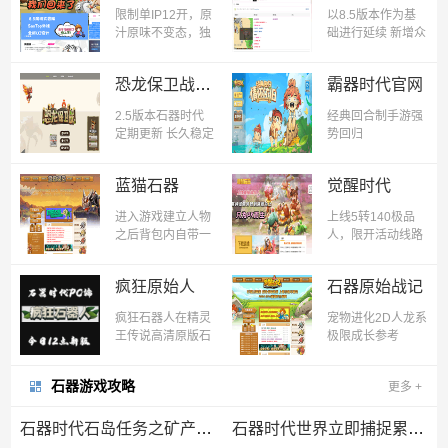
动。
限制单IP12开，原
以8.5版本作为基
汁原味不变态，独
础进行延续 新增众
特玩法，挂机得一
多新颖玩法 本服长
切，PK平衡，族战
期开放 欢迎前来踩
恐龙保卫战三端
霸器时代官网
激烈，服务器服务
坑
端续费5年不烟花
2.5版本石器时代
经典回合制手游强
定期更新 长久稳定
势回归
好玩不氪 最清晰的
游戏画质 最好的游
蓝猫石器
觉醒时代
戏体
​进入游戏建立人物
上线5转140极品
之后背包内自带一
人，限开活动线路
套新手装备（虎
2开，白虎，圣
爪、虎皮、虎兜）
兽，MM上线直接
疯狂原始人
石器原始战记
领取，宠物进化，
多种玩法，炫酷宠
疯狂石器人在精灵
宠物进化2D人龙系
物，专为PK而生
王传说高清原版石
极限成长参考
器2.5的基础上添
加【T技能机暴】
石器游戏攻略
更多
+
和【精灵镶嵌】等
玩法
石器时代石岛任务之矿产争夺赛
石器时代世界立即捕捉累计系统