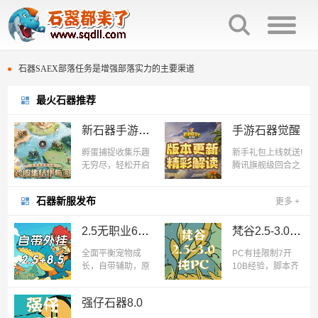
石器时代种族互克机制介绍
石器SAEX部落任务是增强部落实力的主要渠道
最火石器推荐
百战石器宠物交易回炉次数保留。
石器时代种族互克机制介绍
新石器手游正版
手游石器觉醒
石器时代庄园族战击杀榜规则与奖励
石器SAEX部落任务是增强部落实力的主要渠道
孵蛋捕捉收集乐趣
新手礼包上线就送!
石器时代复刻版多套配点“灵活变通”
百战石器宠物交易回炉次数保留。
无穷尽，轻松开启
腾讯旗舰级回合之
史前社牛之旅。骑
作,经典玩法一网打
上红暴，拿起石
尽,万人同服热闹社
石器时代光环宠物排名效果
石器时代庄园族战击杀榜规则与奖励
石器新服发布
更多
+
斧，石器时代，欢
交,抓宠骑宠乐趣无
迎回家！
穷!
石器时代300分换普金图腾还是熬金神？
石器时代复刻版多套配点“灵活变通”
2.5无职业60倍经验
梵谷2.5-3.0纯PC
全面平衡宠物成
PC有挂限制7开
石器时代“生化”过滤段
石器时代光环宠物排名效果
长，自带辅助，原
10B经验，脚本齐
汁原味，辅助仿
全，MM好挂，活
石器时代300分换普金图腾还是熬金神？
ASSA，2.5无职业
动多多，组队玩
强仔石器8.0
60倍经验、8.5带
法，单人玩法，趣
职业20倍经验
味副本，回炉保