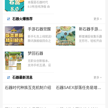
石器时代“生化”过滤段
本服是石器时代
底，在线就给回炉
8.0有挂纯净版 由
点，参与每日任务
于该版本可扩展性
给来吉卡，超爽超
不强,玩法单一 现
好玩版本
石器火爆推荐
更多
+
已转至遇见石器
2.5
手游石器觉醒
新石器手游正版
新手礼包上线就送!
孵蛋捕捉收集乐趣
腾讯旗舰级回合之
无穷尽，轻松开启
作,经典玩法一网打
史前社牛之旅。骑
尽,万人同服热闹社
上红暴，拿起石
梦回石器
交,抓宠骑宠乐趣无
斧，石器时代，欢
穷!
迎回家！
无职业创新版本，
支持手机互通，设
置平衡 PK激情 适
合各类骨灰级玩家
石器最新消息
更多
+
长期入住。
石器时代种族互克机制介绍
石器SAEX部落任务是增强部落实力的主要渠道