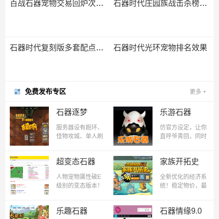
百战石器宠物交易回炉次数保留。
石器时代庄园族战击杀榜规则与奖励
石器时代复刻版多套配点“灵活变通”
石器时代光环宠物排名效果
免费发布专区
更多
+
石器逐梦
乐游石器
服务器设有跑环、
仿官方设定，让你
怪物攻城、单人刷
直呼爷青回，同时
楼、多人刷 楼等精
平衡了宠物成长和
彩活动，单开手机
融合宠成长上限。
超变态石器
家族开拓史
玩家玩法同样自给
自足。多样化的皮
人物宠物属性破E
全新优化的经济系
肤， 白菜的价格让
级别的变态版本！
统！稳定物价，最
您7天不重样。
全网最变态石器！
大程度保障普通、
活跃玩家的利益，
乐趣石器
石器情缘9.0
注重玩家之间的互