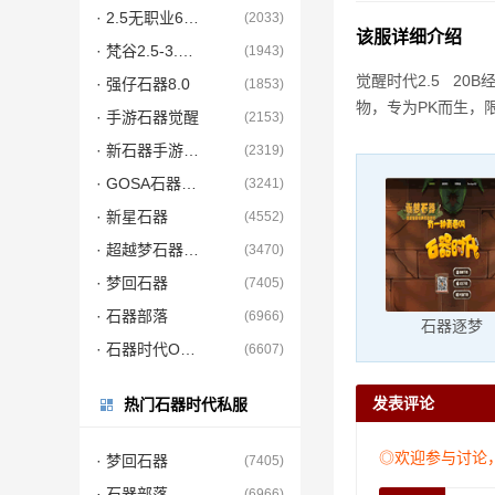
· 2.5无职业60倍经验
(2033)
该服详细介绍
· 梵谷2.5-3.0纯PC
(1943)
觉醒时代2.5 20
· 强仔石器8.0
(1853)
物，专为PK而生，
· 手游石器觉醒
(2153)
· 新石器手游正版
(2319)
· GOSA石器2.5
(3241)
· 新星石器
(4552)
· 超越梦石器时代
(3470)
· 梦回石器
(7405)
· 石器部落
(6966)
石器逐梦
· 石器时代ONE
(6607)
发表评论
热门石器时代私服
◎欢迎参与讨论
· 梦回石器
(7405)
· 石器部落
(6966)