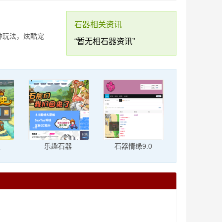
石器相关资讯
多种玩法，炫酷宠
“暂无相石器资讯”
史
乐趣石器
石器情缘9.0