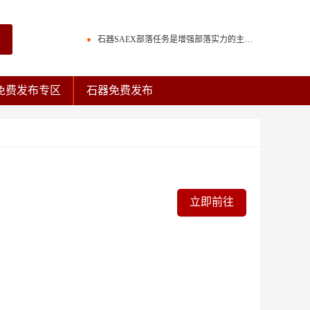
石器时代种族互克机制介绍
石器SAEX部落任务是增强部落实力的主要渠道
百战石器宠物交易回炉次数保留。
石器时代种族互克机制介绍
免费发布专区
石器免费发布
石器时代庄园族战击杀榜规则与奖励
石器SAEX部落任务是增强部落实力的主要渠道
石器时代复刻版多套配点“灵活变通”
百战石器宠物交易回炉次数保留。
石器时代光环宠物排名效果
石器时代庄园族战击杀榜规则与奖励
石器时代300分换普金图腾还是熬金神？
石器时代复刻版多套配点“灵活变通”
立即前往
石器时代“生化”过滤段
石器时代光环宠物排名效果
石器时代300分换普金图腾还是熬金神？
石器时代“生化”过滤段