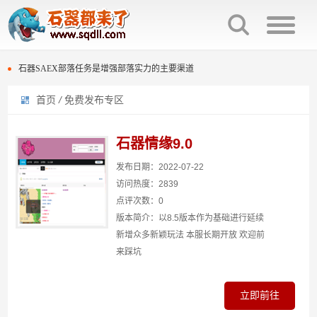
石器时代种族互克机制介绍
石器SAEX部落任务是增强部落实力的主要渠道
首页
/
免费发布专区
百战石器宠物交易回炉次数保留。
石器时代种族互克机制介绍
石器时代庄园族战击杀榜规则与奖励
石器SAEX部落任务是增强部落实力的主要渠道
石器情缘9.0
石器时代复刻版多套配点“灵活变通”
百战石器宠物交易回炉次数保留。
发布日期：2022-07-22
访问热度：2839
石器时代光环宠物排名效果
石器时代庄园族战击杀榜规则与奖励
点评次数：0
版本简介：以8.5版本作为基础进行延续
石器时代300分换普金图腾还是熬金神？
石器时代复刻版多套配点“灵活变通”
新增众多新颖玩法 本服长期开放 欢迎前
来踩坑
石器时代“生化”过滤段
石器时代光环宠物排名效果
石器时代300分换普金图腾还是熬金神？
立即前往